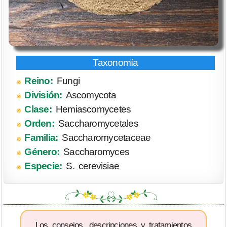
Reino:
Fungi
División:
Ascomycota
Clase:
Hemiascomycetes
Orden:
Saccharomycetales
Familia:
Saccharomycetaceae
Género:
Saccharomyces
Especie:
S. cerevisiae
Los consejos, descripciones y tratamientos