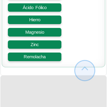
Ácido Fólico
Hierro
Magnesio
Zinc
Remolacha