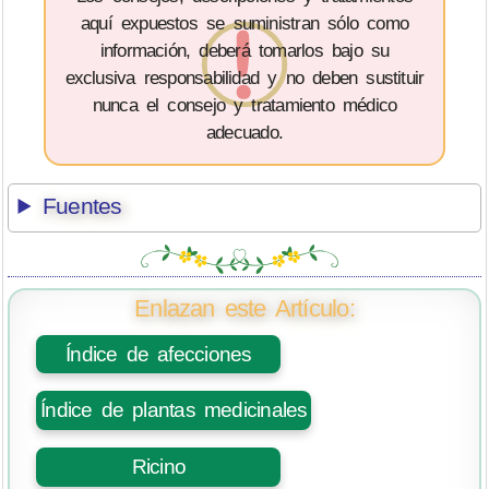
aquí expuestos se suministran sólo como
información, deberá tomarlos bajo su
exclusiva responsabilidad y no deben sustituir
nunca el consejo y tratamiento médico
adecuado.
Fuentes
Enlazan este Artículo:
Índice de afecciones
Índice de plantas medicinales
Ricino