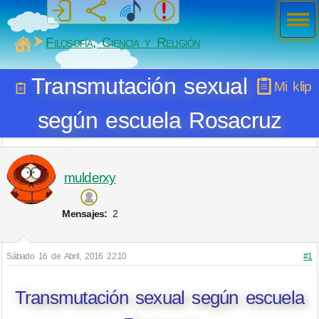
Men
ú
MiSabueso
Filosofía, Ciencia y Religión
Transmutación sexual
Mi klip
según escuela Rosacruz
mulderxy
Mensajes:
2
Sábado 16 de Abril, 2016 22:10
#1
Transmutación sexual según escuela