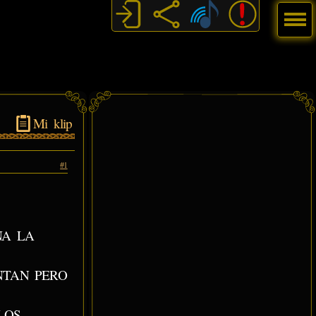
Menú
Mi klip
#1
NA LA
NTAN PERO
LOS