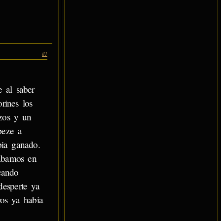
#7
e al saber
rines los
azos y un
peze a
bia ganado.
tabamos en
cando
desperte ya
ros ya habia