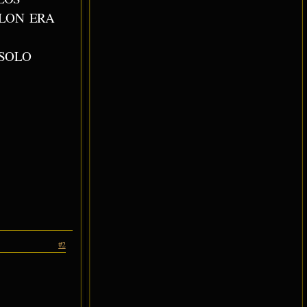
ALON ERA
SOLO
#2