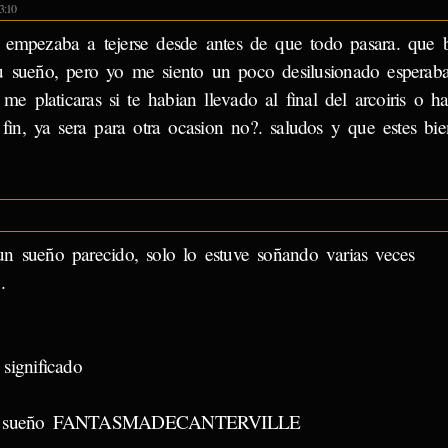
3:10
ia empezaba a tejerse desde antes de que todo pasara. que
tu sueño, pero yo me siento un poco desilusionado esperab
e platicaras si te habian llevado al final del arcoiris o ha
fin, ya sera para otra ocasion no?. saludos y que estes bie
n sueño parecido, solo lo estuve soñando varias veces
.
significado
 a mi sueño FANTASMADECANTERVILLE