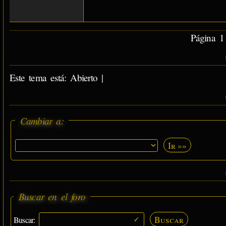
Página 1 
Este tema está: Abierto |
Cambiar a:
Ir »»
Buscar en el foro
Buscar
Buscar: