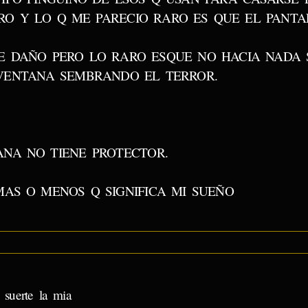
O Y LO Q ME PARECIO RARO ES QUE EL PANT
E DAÑO PERO LO RARO ESQUE NO HACIA NADA 
VENTANA SEMBRANDO EL TERROR.
ANA NO TIENE PROTECTOR.
MAS O MENOS Q SIGNIFICA MI SUEÑO
 suerte la mia