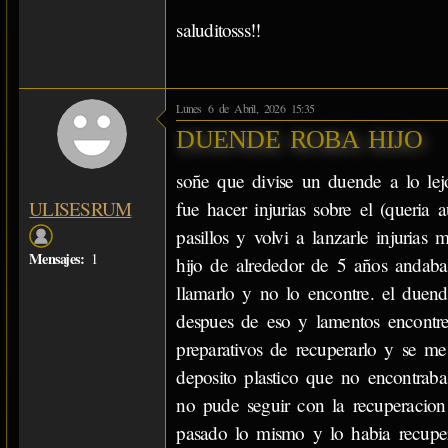
saluditosss!!
Lunes 6 de Abril, 2026 15:35
DUENDE ROBA HIJO
soñe que divise un duende a lo lejo
fue hacer injurias sobre el (queria a
ULISESRUM
pasillos y volvi a lanzarle injurias
Mensajes:
1
hijo de alrededor de 5 años andab
llamarlo y no lo encontre. el duen
despues de eso y lamentos encontre
preparativos de recuperarlo y se me
deposito plastico que no encontraba
no pude seguir con la recuperacion
pasado lo mismo y lo habia recuper