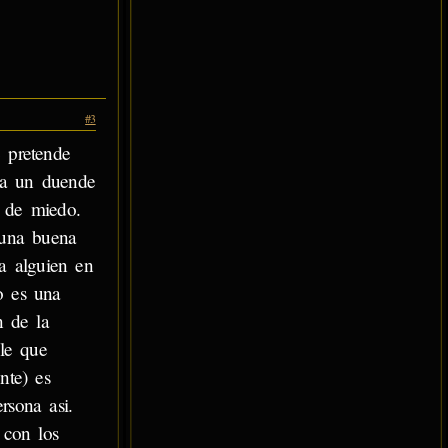
#3
e pretende
o a un duende
 de miedo.
 una buena
 a alguien en
o es una
n de la
le que
nte) es
rsona asi.
 con los