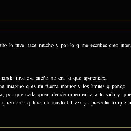
eño lo tuve hace mucho y por lo q me escribes creo interp
cuando tuve ese sueño no era lo que aparentaba
 imagino q es mi fuerza interior y los limites q pongo
da, por que cada quien decide quien entra a tu vida y qui
 q recuerdo q tuve un miedo tal vez ya presentia lo que 