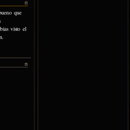
#5
 bueno que
a
bias visto el
n.
#6