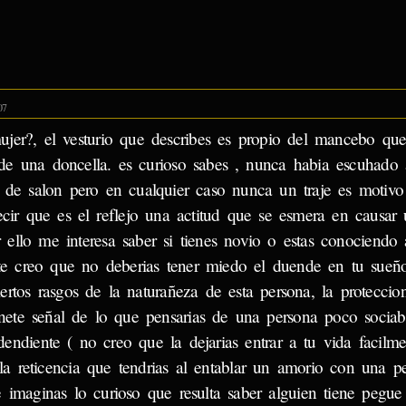
07
mujer?, el vesturio que describes es propio del mancebo qu
 de una doncella. es curioso sabes , nunca habia escuhad
de salon pero en cualquier caso nunca un traje es motivo
cir que es el reflejo una actitud que se esmera en causar
r ello me interesa saber si tienes novio o estas conociendo
rte creo que no deberias tener miedo el duende en tu sueñ
iertos rasgos de la naturañeza de esta persona, la proteccio
nete señal de lo que pensarias de una persona poco sociab
dendiente ( no creo que la dejarias entrar a tu vida facilme
la reticencia que tendrias al entablar un amorio con una pe
te imaginas lo curioso que resulta saber alguien tiene pegue