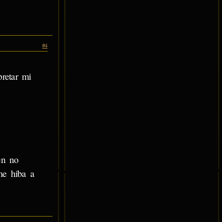
#4
retar mi
en no
me hiba a