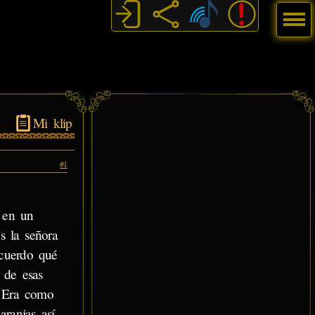
Menú
Mi klip
#1
 en un
s la señora
ecuerdo qué
 de esas
. Era como
ranjas así