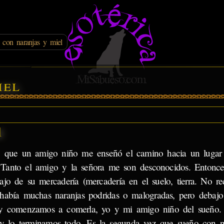
 con naranjas y miel
iel
l
ñé que un amigo niño me enseñó el camino hacia un lugar
Tanto el amigo y la señora me son desconocidos. Entonce
ajo de su mercadería (mercadería en el suelo, tierra. No r
había muchas naranjas podridas o malogradas, pero debajo
l y comenzamos a comerla, yo y mi amigo niño del sueño
 lo terminamos todo. Es la segunda vez que sueño con na