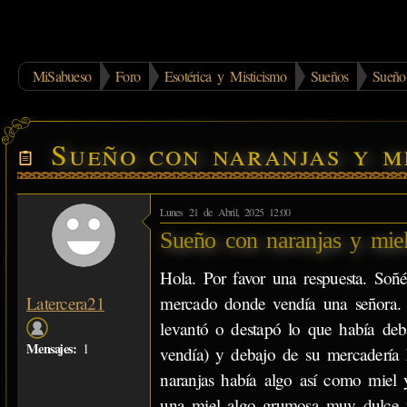
MiSabueso
Foro
Esotérica y Misticismo
Sueños
Sueño
Sueño con naranjas y m
Lunes 21 de Abril, 2025 12:00
Sueño con naranjas y mie
Hola. Por favor una respuesta. So
mercado donde vendía una señora. 
Latercera21
levantó o destapó lo que había deb
Mensajes:
1
vendía) y debajo de su mercadería 
naranjas había algo así como mie
una miel algo grumosa muy dulce y