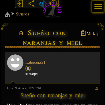
Menú
MiSabueso
Sueños
Sueño con
Mi klip
naranjas y miel
Latercera21
Mensajes:
1
Lunes 21 de Abril, 2025 12:00
#1
Sueño con naranjas y miel
Hola. Por favor una respuesta. Soñé que un amigo