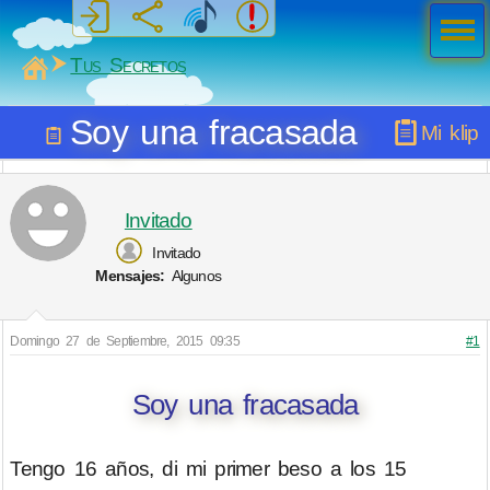
Men
ú
MiSabueso
Tus Secretos
Soy una fracasada
Mi klip
Invitado
Invitado
Mensajes:
Algunos
Domingo 27 de Septiembre, 2015 09:35
#1
Soy una fracasada
Tengo 16 años, di mi primer beso a los 15