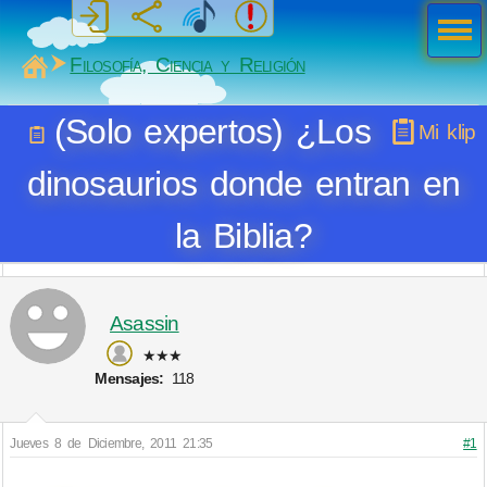
Men
ú
MiSabueso
Filosofía, Ciencia y Religión
(Solo expertos) ¿Los
Mi klip
dinosaurios donde entran en
la Biblia?
Asassin
★★★
Mensajes:
118
Jueves 8 de Diciembre, 2011 21:35
#1