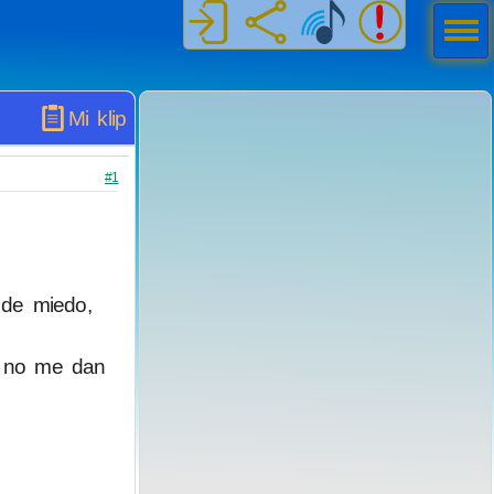
Men
ú
Mi klip
#1
 de miedo,
a no me dan