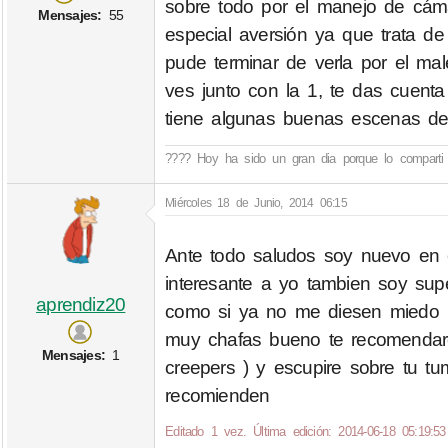
sobre todo por el manejo de cám
Mensajes:
55
especial aversión ya que trata d
pude terminar de verla por el ma
ves junto con la 1, te das cuenta
tiene algunas buenas escenas de 
???? Hoy ha sido un gran dia porque lo comparti 
Miércoles 18 de Junio, 2014 06:15
Ante todo saludos soy nuevo en e
interesante a yo tambien soy supe
aprendiz20
como si ya no me diesen miedo n
muy chafas bueno te recomendaré
Mensajes:
1
creepers ) y escupire sobre tu t
recomienden
Editado 1 vez. Última edición: 2014-06-18 05:19:53