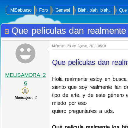
MiSabueso
Foro
General
Blah, blah, blah...
Que 
Que películas dan realment
Miércoles 28 de Agosto, 2013 05:00
Que películas dan real
MELISAMORA_2
Hola realmente estoy en busca
6
siento que soy realmente fan d
tipo de arte, y de este género
Mensajes:
2
miedo por eso
quiero preguntarles a uds.
Qué película realmente los hi