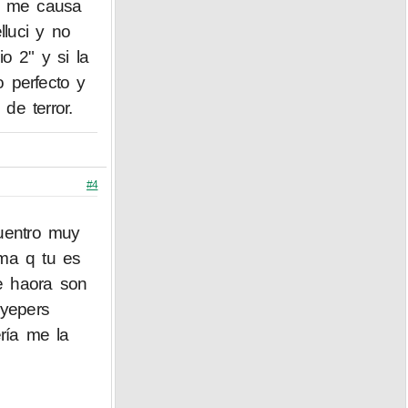
o me causa
luci y no
o 2" y si la
o perfecto y
de terror.
#4
uentro muy
ema q tu es
e haora son
yepers
ría me la