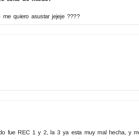
 me quiero asustar jejeje ????
do fue REC 1 y 2, la 3 ya esta muy mal hecha, y m