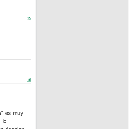
#5
#6
a" es muy
 lo