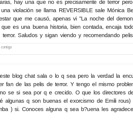
aras, hay una que no es precisamente de terror per
e una violación se llama REVERSIBLE sale Mónica Bel
lestar que me causó, apenas vi "La noche del demoni
 que es una buena historia, bien contada, encaja tod
terror. Saludos y sigan viendo y recomendando pelis 
contigo
ste blog chat sala o lo q sea pero la verdad la enc
r fan de las pelis de terror. Y tengo el mismo probl
o se si sea por q e crecido. O que los directores d
 algunas q son buenas el exorcismo de Emili rous) 
umba ) si. Conoces alguna q sea b?uena les agradece