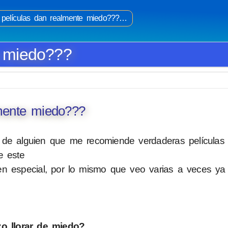
películas dan realmente miedo???…
e miedo???
mente miedo???
 de alguien que me recomiende verdaderas películas
e este
 en especial, por lo mismo que veo varias a veces y
zo llorar de miedo?