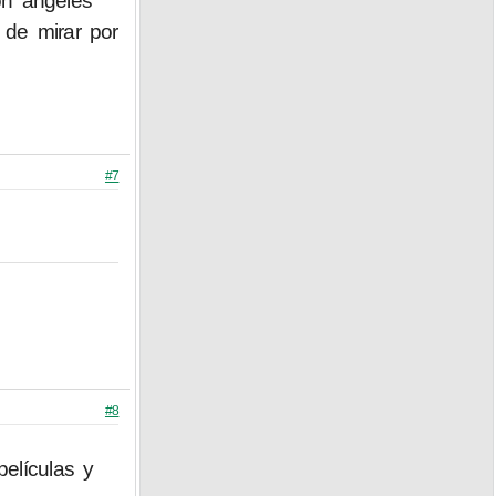
on ángeles
 de mirar por
#7
#8
elículas y