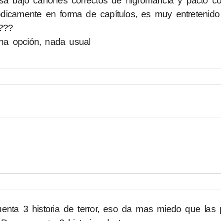
asa bajo cánones correctos de nigromancia y pacto c
tódicamente en forma de capítulos, es muy entretenido
???
uena opción, nada usual
nta 3 historia de terror, eso da mas miedo que las p