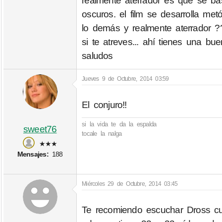
realmente aterrador es que se b
oscuros. el film se desarrolla me
lo demás y realmente aterrador ?
si te atreves... ahí tienes una b
saludos
Jueves 9 de Octubre, 2014 03:59
El conjuro!!
si la vida te da la espalda
sweet76
tocale la nalga
★★★
Mensajes:
188
Miércoles 29 de Octubre, 2014 03:45
Te recomiendo escuchar Dross cue