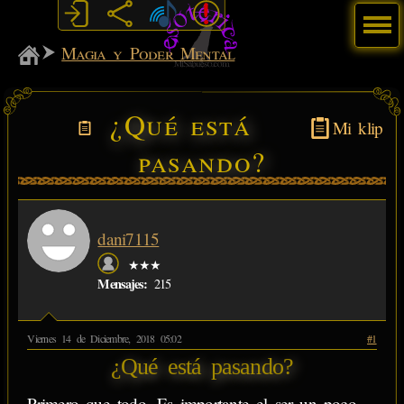
Menú
MiSabueso
Magia y Poder Mental
¿Qué está
Mi klip
pasando?
dani7115
★★★
Mensajes:
215
Viernes 14 de Diciembre, 2018 05:02
#1
¿Qué está pasando?
Primero que todo. Es importante el ser un poco