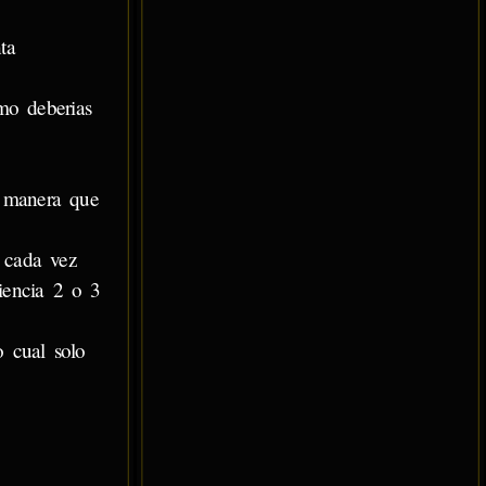
ta
mo deberias
a manera que
, cada vez
iencia 2 o 3
o cual solo