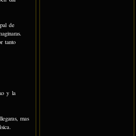
ipal de
aginaras.
r tanto
xo y la
llegaras, mas
sica.