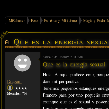
MiSabueso
Foro
Esotérica y Misticismo
Magia y Poder M
Que es la energía sexua
Sábado 8 de Diciembre, 2018 15:06
Que es la energía sexual
Hola. Aunque pudiece errar, porque
dare mi perspectiva.
Dragon-
Tenemos pequeños estanques energét
★★★★
Mensajes:
716
Primero pasa por uno pequeño entre
estanque que es el sexual y poster
Los humanos generalmente quedan a