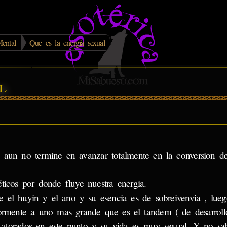
ental
Que es la energía sexual
l
 aun no termine en avanzar totalmente en la conversion de
icos por donde fluye nuestra energia.
 el huyin y el ano y su esencia es de sobreivenvia , lue
iormente a uno mas grande que es el tandem ( de desarroll
torados en este punto y su vida es muy sexual. Y no sa