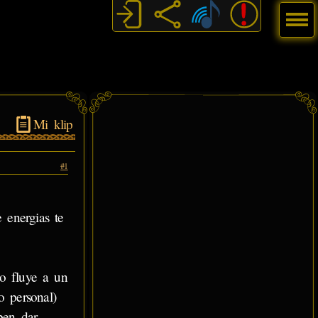
Menú
Mi klip
#1
 energias te
go fluye a un
o personal)
ben dar