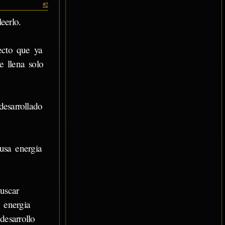
#2
eerlo.
pecto que ya
e llena solo
desarrollado
 usa energia
uscar
a energia
desarrollo