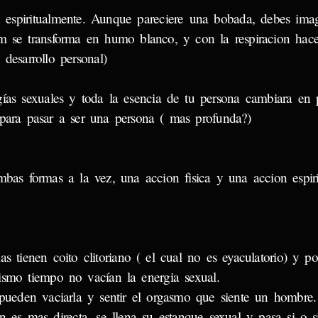
en espiritualmente. Aunque pareciere una bobada, debes ima
em se transforma en humo blanco, y con la respiracion hac
desarrollo personal)
gías sexuales y toda la esencia de tu persona cambiara en
 para pasar a ser una persona ( mas profunda?)
mbas formas a la vez, una accion fisica y una accion espirit
s tienen coito clitoriano ( el cual no es eyaculatorio) y po
ismo tiempo no vacían la energia sexual.
 pueden vaciarla y sentir el orgasmo que siente un hombre.
n es mas directa, se llena su estanque sexual y pasa si o s