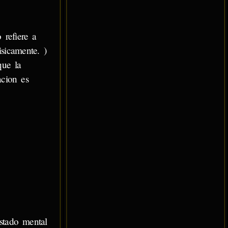
 refiere a
isicamente. )
que la
acion es
stado mental