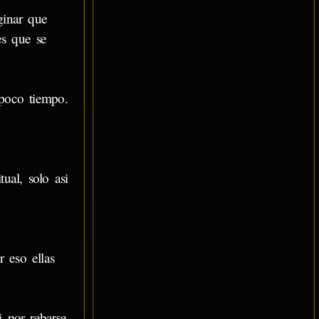
ginar que
es que se
 poco tiempo.
ual, solo asi
r eso ellas
i por rebarse