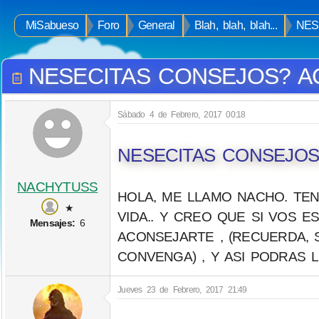
MiSabueso
Foro
General
Blah, blah, blah...
NES
NESECITAS CONSEJOS? A
Sábado 4 de Febrero, 2017 00:18
NESECITAS CONSEJOS
NACHYTUSS
HOLA, ME LLAMO NACHO. TENG
★
VIDA.. Y CREO QUE SI VOS 
Mensajes:
6
ACONSEJARTE , (RECUERDA,
CONVENGA) , Y ASI PODRAS 
Jueves 23 de Febrero, 2017 21:49