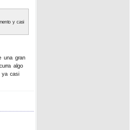
mento y casi
te una gran
curra algo
 ya casi