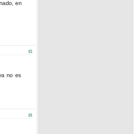
inado, en
#3
ya no es
#4