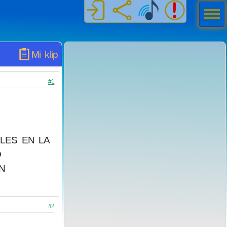
Men
ú
Mi klip
#1
ILES EN LA
O
N
#2