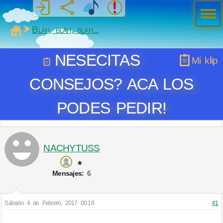
Men
ú
MiSabueso
Blah, blah, blah...
NESECITAS
Mi klip
CONSEJOS? ACA LOS
PODES PEDIR!
NACHYTUSS
★
Mensajes:
6
Sábado 4 de Febrero, 2017 00:18
#1