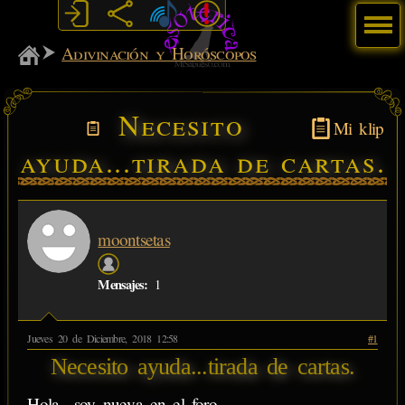
Menú
MiSabueso
Adivinación y Horóscopos
Necesito
Mi klip
ayuda...tirada de cartas.
moontsetas
Mensajes:
1
Jueves 20 de Diciembre, 2018 12:58
#1
Necesito ayuda...tirada de cartas.
Hola.. soy nueva en el foro.