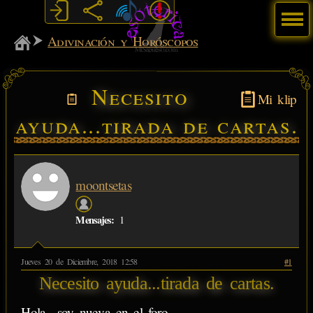
Menú
MiSabueso
Adivinación y Horóscopos
Necesito
Mi klip
ayuda...tirada de cartas.
moontsetas
Mensajes:
1
Jueves 20 de Diciembre, 2018 12:58
#1
Necesito ayuda...tirada de cartas.
Hola.. soy nueva en el foro.