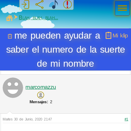
Men
ú
MiSabueso
Blah, blah, blah...
me pueden ayudar a
Mi klip
saber el numero de la suerte
de mi nombre
marcomazzu
Mensajes:
2
Martes 30 de Junio, 2020 21:47
#1