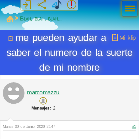
Men
ú
MiSabueso
Blah, blah, blah...
me pueden ayudar a
Mi klip
saber el numero de la suerte
de mi nombre
marcomazzu
Mensajes:
2
Martes 30 de Junio, 2020 21:47
#1