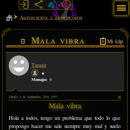
Menú
MiSabueso
Adivinación y Horóscopos
Mala vibra
Mi klip
Tamajr
★
Mensajes:
6
Sábado 8 de Septiembre, 2018 19:57
#1
Mala vibra
Hola a todos, tengo un problema que todo lo que
propongo hacer me sale siempre muy mal y suelo