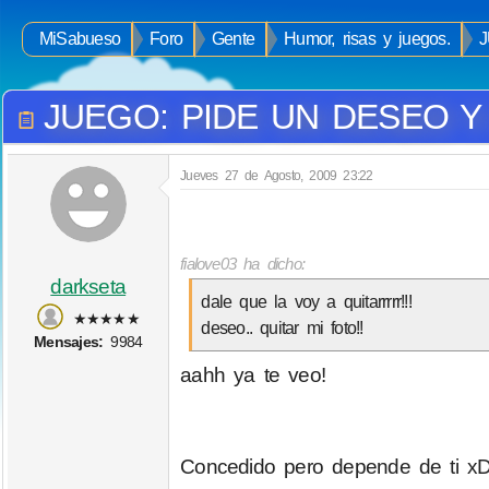
MiSabueso
Foro
Gente
Humor, risas y juegos.
JUEGO: PIDE UN DESEO 
Jueves 27 de Agosto, 2009 23:22
fialove03 ha dicho:
darkseta
dale que la voy a quitarrrrr!!!
★★★★★
deseo.. quitar mi foto!!
Mensajes:
9984
aahh ya te veo!
Concedido pero depende de ti x