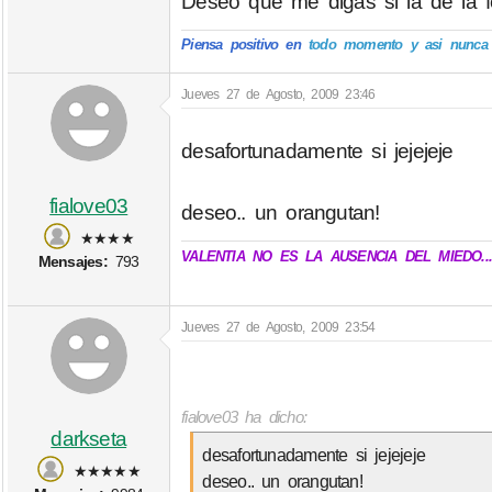
Deseo que me digas si la de la 
Piensa positivo en
todo momento y asi nunca p
Jueves 27 de Agosto, 2009 23:46
desafortunadamente si jejejeje
fialove03
deseo.. un orangutan!
★★★★
VALENTIA NO ES LA AUSENCIA DEL MIEDO..
Mensajes:
793
Jueves 27 de Agosto, 2009 23:54
fialove03 ha dicho:
darkseta
desafortunadamente si jejejeje
★★★★★
deseo.. un orangutan!