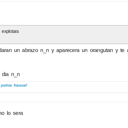
 explotara
 daran un abrazo n_n y aparecera un orangutan y te 
 dia n_n
odras fracasar!
o lo sera