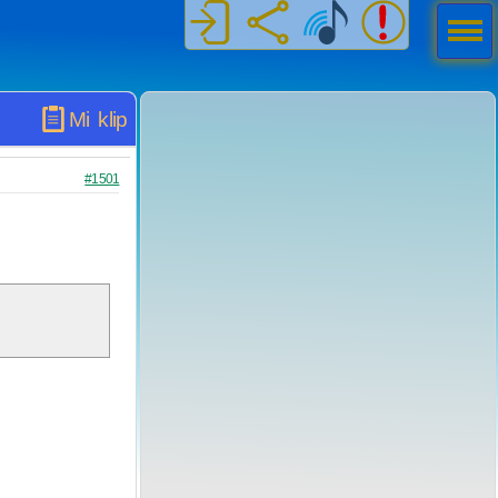
Men
ú
Mi klip
#1501