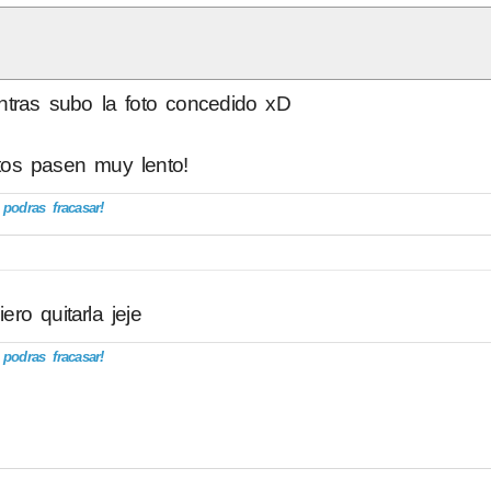
tras subo la foto concedido xD
os pasen muy lento!
odras fracasar!
ero quitarla jeje
odras fracasar!