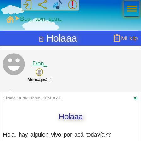
Men
ú
MiSabueso
Blah, blah, blah...
Holaaa
Mi klip
Dion_
Mensajes:
1
Sábado 10 de Febrero, 2024 05:36
#1
Holaaa
Hola, hay alguien vivo por acá todavía??