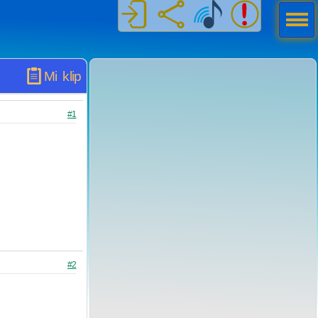
Men
ú
Mi klip
#1
#2