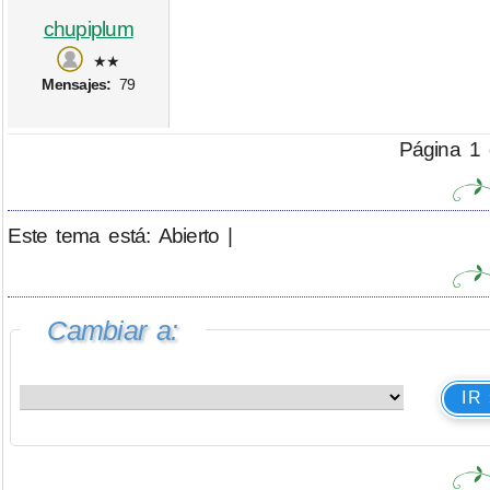
chupiplum
★★
Mensajes:
79
Página 1 
Este tema está: Abierto |
Cambiar a:
IR