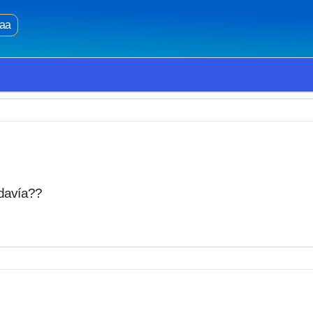
aa
odavía??