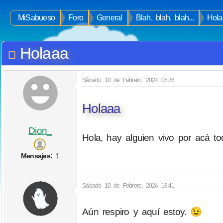
MiSabueso
Foro
General
Blah, blah, blah...
Hola
Holaaa
Sábado 10 de Febrero, 2024 05:36
Holaaa
Dion_
Hola, hay alguien vivo por acá t
Mensajes:
1
Sábado 10 de Febrero, 2024 18:41
Aún respiro y aquí estoy. 😉