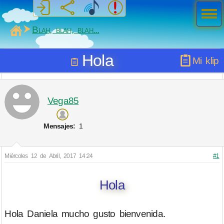
Men
ú
MiSabueso
Blah, blah, blah...
Hola
Mi klip
Vega85
Mensajes:
1
Miércoles 12 de Abril, 2017 14:24
#1
Hola
Hola Daniela mucho gusto bienvenida.