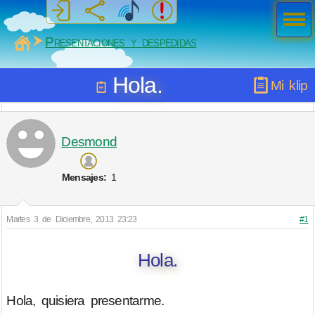
Men
ú
MiSabueso
Presentaciones y despedidas
Hola.
Mi klip
Desmond
Mensajes:
1
Martes 3 de Diciembre, 2013 23:23
#1
Hola.
Hola, quisiera presentarme.