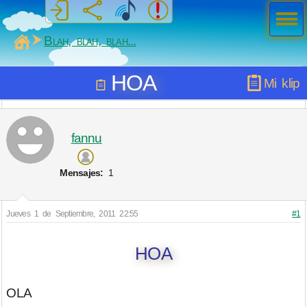
Men
ú
MiSabueso
Blah, blah, blah...
HOA
Mi klip
fannu
Mensajes:
1
Jueves 1 de Septiembre, 2011 22:55
#1
HOA
OLA