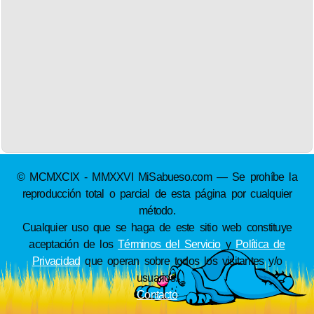
© MCMXCIX - MMXXVI MiSabueso.com — Se prohíbe la
reproducción total o parcial de esta página por cualquier
método.
Cualquier uso que se haga de este sitio web constituye
aceptación de los
Términos del Servicio
y
Política de
Privacidad
que operan sobre todos los visitantes y/o
usuarios.
Contacto