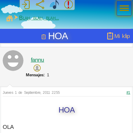
Men
ú
MiSabueso
Blah, blah, blah...
HOA
Mi klip
fannu
Mensajes:
1
Jueves 1 de Septiembre, 2011 22:55
#1
HOA
OLA