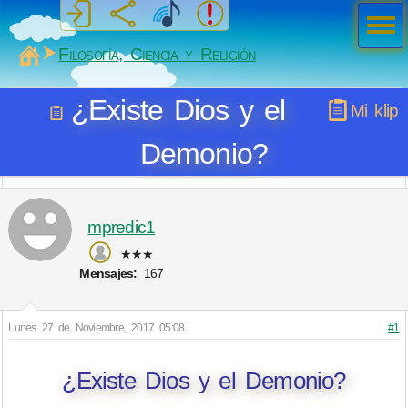
Men
ú
MiSabueso
Filosofía, Ciencia y Religión
¿Existe Dios y el
Mi klip
Demonio?
mpredic1
★★★
Mensajes:
167
Lunes 27 de Noviembre, 2017 05:08
#1
¿Existe Dios y el Demonio?