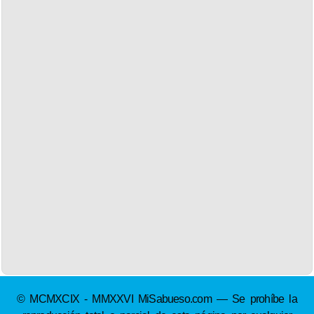
© MCMXCIX - MMXXVI MiSabueso.com — Se prohíbe la