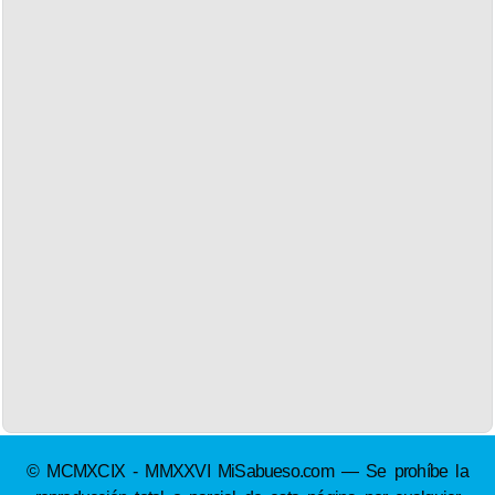
© MCMXCIX - MMXXVI MiSabueso.com — Se prohíbe la