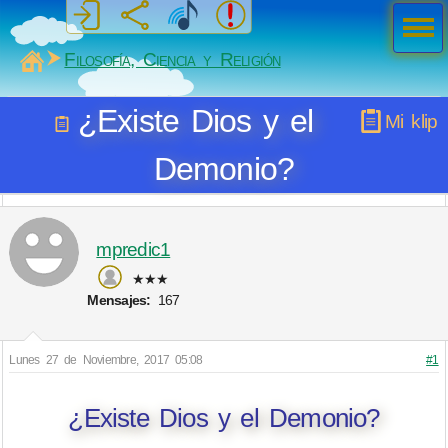
Men
ú
MiSabueso
Filosofía, Ciencia y Religión
¿Existe Dios y el
Mi klip
Demonio?
mpredic1
★★★
Mensajes:
167
Lunes 27 de Noviembre, 2017 05:08
#1
¿Existe Dios y el Demonio?