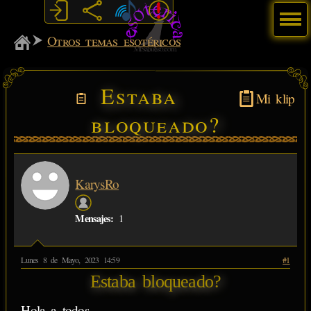
Menú
MiSabueso
Otros temas esotéricos
Estaba
Mi klip
bloqueado?
KarysRo
Mensajes:
1
Lunes 8 de Mayo, 2023 14:59
#1
Estaba bloqueado?
Hola a todos.