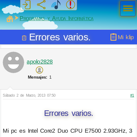
Men
ú
MiSabueso
Programas y Ayuda Informática
Errores varios.
Mi klip
apolo2828
Mensajes:
1
Sábado 2 de Marzo, 2013 07:50
#1
Errores varios.
Mi pc es Intel Core2 Duo CPU E7500 2.93GHz, 3