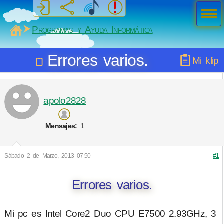
Men
ú
MiSabueso
Programas y Ayuda Informática
Errores varios.
Mi klip
apolo2828
Mensajes:
1
Sábado 2 de Marzo, 2013 07:50
#1
Errores varios.
Mi pc es Intel Core2 Duo CPU E7500 2.93GHz, 3