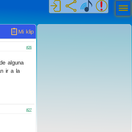
Men
ú
Mi klip
#26
 de alguna
 ir a la
#27