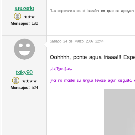
arezerto
"La esperanza es el bastón en que se apoyan 
★★★
Mensajes:
192
Sábado 24 de Marzo, 2007 22:44
Oohhhh, ponte agua friaaa!!! Esp
٭٥ه[Τχικψ]ه٥٭
txiky90
[Por no morder su lengua llevose algun disgusto, e
★★★★
Mensajes:
524