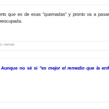
erto que es de esas "quemadas" y pronto va a pasa
preocupada.
ala memoria
.. Aunque no sé si
"es mejor el remedio que la en