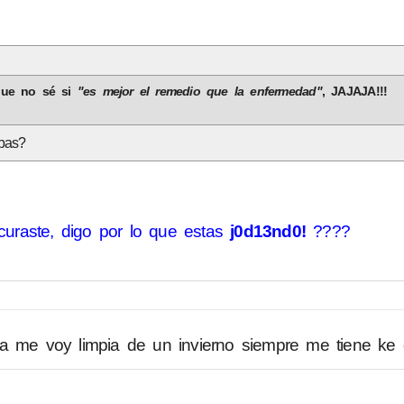
nque no sé si
"es mejor el remedio que la enfermedad"
, JAJAJA!!!
bas?
 curaste, digo por lo que estas
j0d13nd0!
????
a me voy limpia de un invierno siempre me tiene ke d