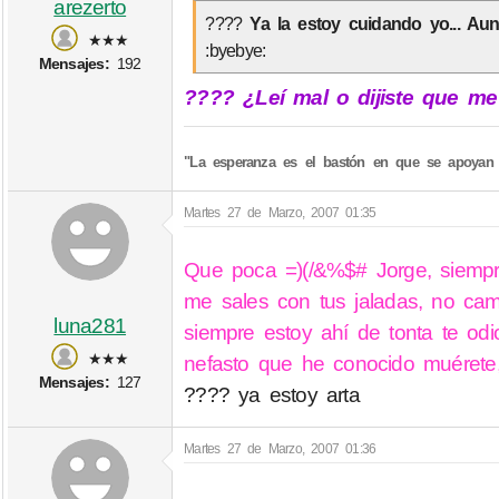
arezerto
????
Ya la estoy cuidando yo... A
★★★
:byebye:
Mensajes:
192
???? ¿Leí mal o dijiste que m
"La esperanza es el bastón en que se apoyan 
Martes 27 de Marzo, 2007 01:35
Que poca =)(/&%$# Jorge, siempr
me sales con tus jaladas, no cam
luna281
siempre estoy ahí de tonta te od
★★★
nefasto que he conocido muérete
Mensajes:
127
???? ya estoy arta
Martes 27 de Marzo, 2007 01:36