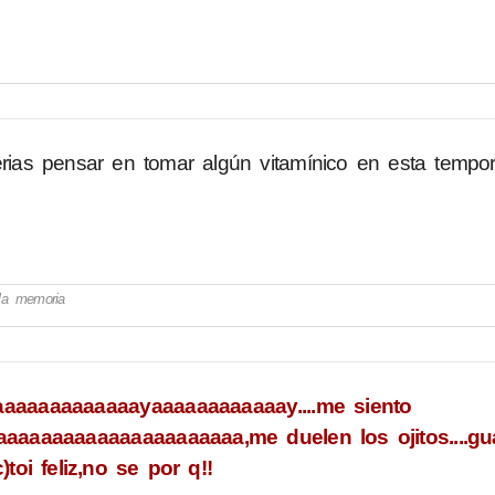
erias pensar en tomar algún vitamínico en esta tempo
ala memoria
aaaaaaaaaaayaaaaaaaaa​aaay....me siento
aaaaaaaaaaaaaaaaaaa​,me duelen los ojitos....guaa
oi feliz,no se por q!!