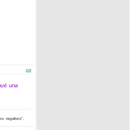
#29
qué una
s negativos".