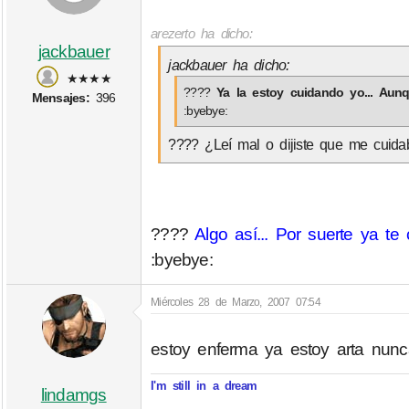
arezerto ha dicho:
jackbauer
jackbauer ha dicho:
★★★★
????
Ya la estoy cuidando yo... Au
Mensajes:
396
:byebye:
???? ¿Leí mal o dijiste que me cuida
????
Algo así... Por suerte ya te
:byebye:
Miércoles 28 de Marzo, 2007 07:54
estoy enferma ya estoy arta nunc
I'm still in a dream
lindamgs