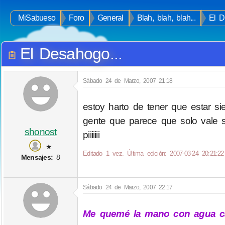
MiSabueso
Foro
General
Blah, blah, blah...
El D
El Desahogo...
Sábado 24 de Marzo, 2007 21:18
estoy harto de tener que estar s
gente que parece que solo vale s
shonost
piiiiiii
★
Editado 1 vez. Última edición: 2007-03-24 20:21:22
Mensajes:
8
Sábado 24 de Marzo, 2007 22:17
Me quemé la mano con agua ca