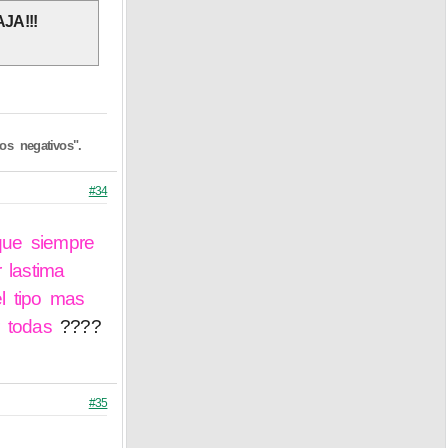
AJA!!!
s negativos".
#34
que siempre
 lastima
l tipo mas
 todas
????
#35