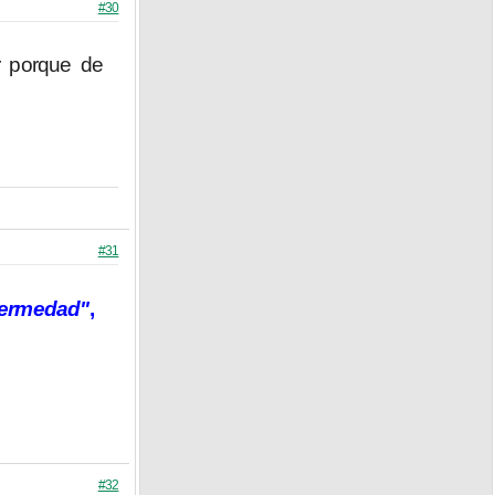
#30
r porque de
#31
fermedad"
,
#32