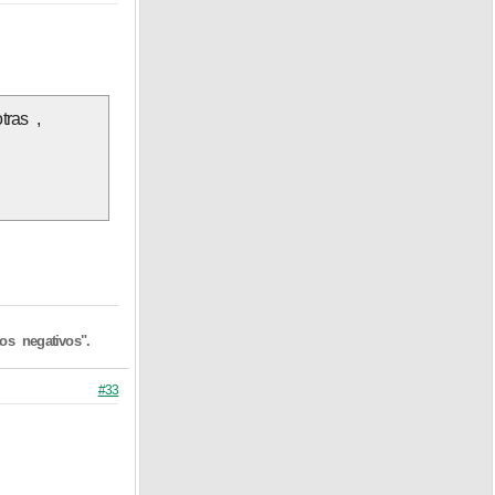
ras ,
s negativos".
#33