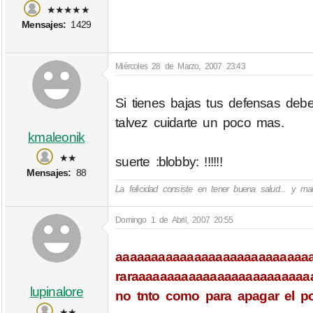
★★★★★
Mensajes:
1429
Miércoles 28 de Marzo, 2007 23:43
Si tienes bajas tus defensas deb
talvez cuidarte un poco mas.
kmaleonik
★★
suerte :blobby: !!!!!!
Mensajes:
88
La felicidad consiste en tener buena salud... y m
Domingo 1 de Abril, 2007 20:55
aaaaaaaaaaaaaaaaaaaaaaaaaaaaa
raraaaaaaaaaaaaaaaaaaaaaaaaaaaa
lupinalore
no tnto como para apagar el pc)t
★★