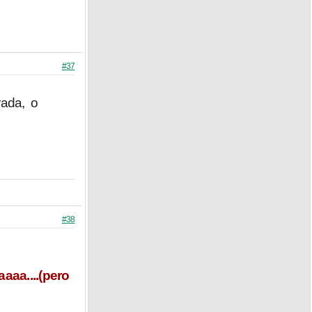
#37
rada, o
#38
aa....(pero