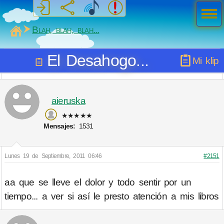
Men
ú
MiSabueso
Blah, blah, blah...
El Desahogo...
Mi klip
aieruska
★★★★★
Mensajes:
1531
Lunes 19 de Septiembre, 2011 06:46
#2151
aa que se lleve el dolor y todo sentir por un
tiempo... a ver si así le presto atención a mis libros