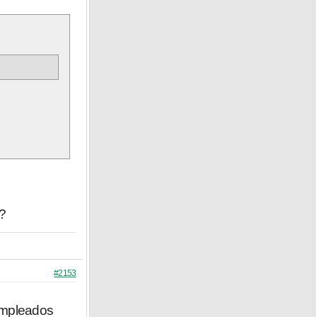
?
#2153
empleados