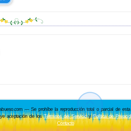
so.com — Se prohíbe la reproducción total o parcial de esta p
uye aceptación de los
Términos del Servicio
y
Política de Privaci
Contacto