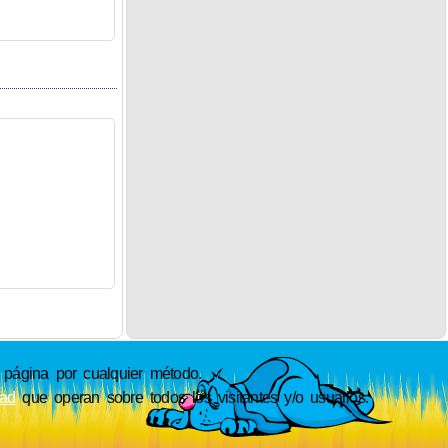
ágina por cualquier método.
dad
que operan sobre todos los visitantes y/o usuarios.