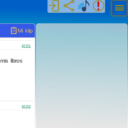
Men
ú
Mi klip
#2151
mis libros
#2152