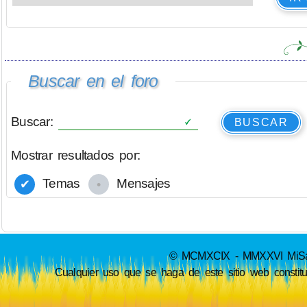
Buscar en el foro
Buscar:
BUSCAR
Mostrar resultados por:
Temas
Mensajes
© MCMXCIX - MMXXVI MiSabue
Cualquier uso que se haga de este sitio web constit