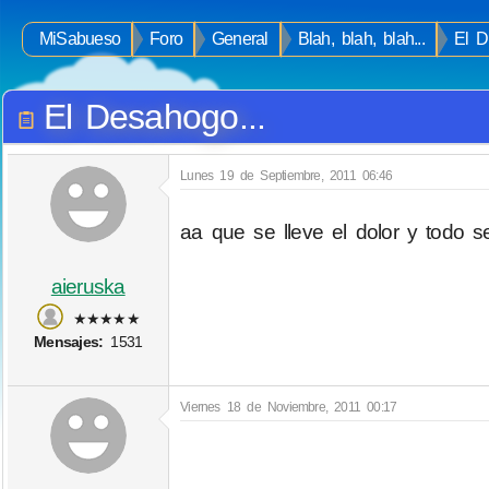
MiSabueso
Foro
General
Blah, blah, blah...
El D
El Desahogo...
Lunes 19 de Septiembre, 2011 06:46
aa que se lleve el dolor y todo se
aieruska
★★★★★
Mensajes:
1531
Viernes 18 de Noviembre, 2011 00:17