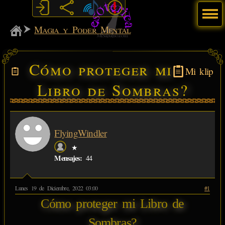
Menú
MiSabueso
Magia y Poder Mental
Cómo proteger mi
Mi klip
Libro de Sombras?
FlyingWindler
★
Mensajes:
44
Lunes 19 de Diciembre, 2022 03:00
#1
Cómo proteger mi Libro de
Sombras?