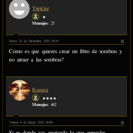
Tripkler
★
Mensajes:
23
Jueves 22 de Diciembre, 2022 00:19
#2
Como es que quieres crear un libro de sombras y
no atraer a las sombras?
Karuna
★★★★
Mensajes:
462
Viernes 6 de Enero, 2023 00:46
#3
Si es donde vas anotando lo que aprendes,