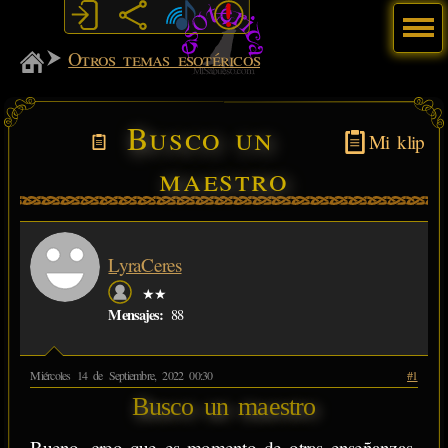
Menú
MiSabueso
Otros temas esotéricos
Busco un
Mi klip
maestro
LyraCeres
★★
Mensajes:
88
Miércoles 14 de Septiembre, 2022 00:30
#1
Busco un maestro
Bueno, creo que es momento de otras enseñanzas