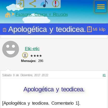
Men
ú
MiSabueso
Filosofía, Ciencia y Religión
Apologética y teodicea.
Mi klip
Etic-etic
★★★★
Mensajes:
286
Sábado 9 de Diciembre, 2017 20:22
#1
Apologética y teodicea.
[Apologética y teodicea. Comentario 1].