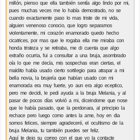
millón, pienso que ella también sentía algo lindo por mi,
pues muchas veces me lo había demostrado, no se
cuando exactamente paso lo mas triste de mi vida,
alguien venenoso conocio, que logro separarnos
violentamente, mi corazón enamorado quedo hecho
cicatrices, por mas que le rogaba ella me miraba con
honda tristeza y se retiraba, me di cuenta que algo
extraño ocurria, fui a consultar a una bruja, asombrado
oía lo que me decía, mis sospechas eran ciertas, el
maldito había usado cierto sortilegio para atrapar a mi
bella novia, la brujería que habían usado con mi
enamorada era muy fuerte, yo aun era algo eceptico,
pero me decidi, le pedi ayuda a la bruja Melania, y al
pasar de pocos días volvió a mi, diceindome que nose
que le había pasado, que la perdonara, al principio la
rechace pero luego como antes la ame, hoy en dia
somos felices, siempre agradeceré, el ocultismo de la
bruja Melania, tu también puedes ser feliz.
Aquí te dejo su correo con el que yo la contacte