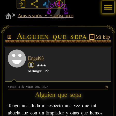
Menú
MiSabueso
Adivinación y Horóscopos
Alguien que sepa
Mi klip
Engel93
★★★
Mensajes:
156
Sábado 11 de Marzo, 2017 05:27
#1
Alguien que sepa
Tengo una duda al respecto una vez que mi
abuela fue con un limpiador y otras que hemos