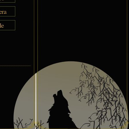
era
le