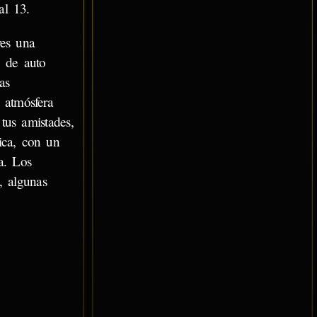
al 13.
res una
o de auto
as
a atmósfera
tus amistades,
tica, con un
a. Los
, algunas