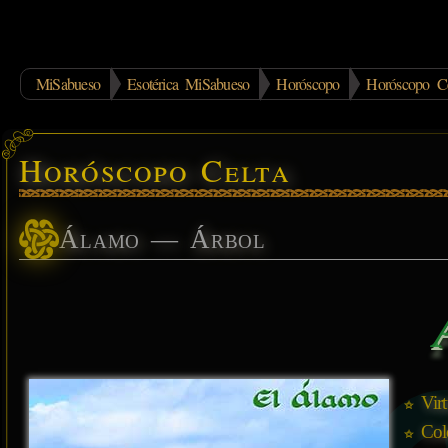
MiSabueso
Esotérica MiSabueso
Horóscopo
Horóscopo Ce
Horóscopo Celta
Álamo — Árbol
Vir
Col