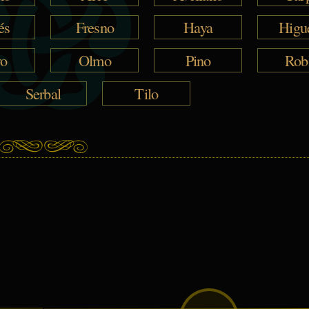
és
Fresno
Haya
Higu
vo
Olmo
Pino
Rob
Serbal
Tilo