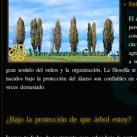
Fec
El 
per
con
cir
agr
a v
gran sentido del orden y la organización. La filosofía t
nacidos bajo la protección del álamo son confiables en 
veces demasiado.
¿Bajo la protección de que árbol estoy?