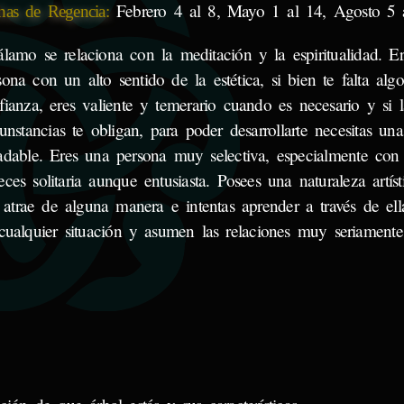
Febrero 4 al 8, Mayo 1 al 14, Agosto 5 
has de Regencia:
álamo se relaciona con la meditación y la espiritualidad. E
sona con un alto sentido de la estética, si bien te falta alg
fianza, eres valiente y temerario cuando es necesario y si l
cunstancias te obligan, para poder desarrollarte necesitas un
adable. Eres una persona muy selectiva, especialmente con 
eces solitaria aunque entusiasta. Posees una naturaleza artís
e atrae de alguna manera e intentas aprender a través de ell
cualquier situación y asumen las relaciones muy seriamente