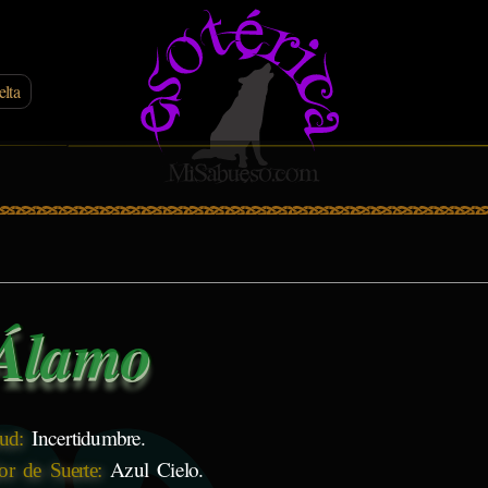
lta
Álamo
Incertidumbre.
tud:
Azul Cielo.
or de Suerte: