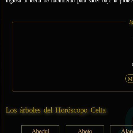
Ingresa tu fecha de nacimiento para saber bajo la protecc
M
M
Los árboles del Horóscopo Celta
Abedul
Abeto
Ála