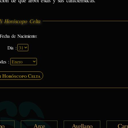
ión de que árbol estás y sus características.
i Horóscopo Celta
Fecha de Nacimiento:
Día :
Mes :
i Horóscopo Celta
mo
Arce
Avellano
Car