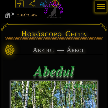
Menú
MiSabueso
Horóscopo
Horóscopo Celta
Abedul — Árbol
Abedul