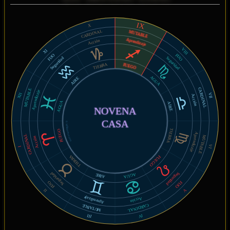
IX
X
CARDINAL
MUTABLE
Aprendizaje
Acción
VIII
XI
FIJO
FIJO
Seguridad
Seguridad
TIERRA
FUEGO
AGUA
AIRE
CARDINAL
MUTABLE
Aprendizaje
XII
VII
Acción
AGUA
AIRE
NOVENA
CASA
© MiSabueso.com
TIERRA
FUEGO
Aprendizaje
CARDINAL
MUTABLE
Acción
VI
I
TIERRA
FUEGO
Seguridad
Seguridad
AGUA
AIRE
FIJO
FIJO
V
II
Aprendizaje
Acción
CARDINAL
MUTABLE
IV
III