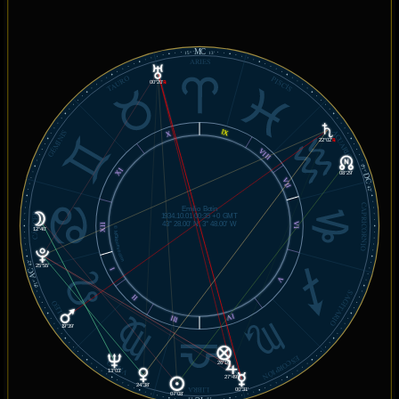
MC
15°
13'
ARIES
TAURO
PISCIS
00°20'
℞
GÉMINIS
IX
ACUARIO
X
22°02'
℞
VIII
01°
XI
DC
08°29'
VII
42'
CAPRICORNIO
Emilio Botín
CÁNCER
1934.10.01 00:35 +0 GMT
43° 28.00' N, 3° 48.00' W
VI
XII
© MiSabueso.com
12°40'
42'
25°55'
AC
I
V
01°
SAGITARIO
II
LEO
IV
III
19°39'
ESCORPIÓN
VIRGO
26°10'
13°03'
27°49'
24°38'
LIBRA
00°31'
07°08'