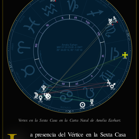
SAGITARIO
06°04'
℞
PISCIS
IX
X
ESCORPIÓN
VIII
24°07'
℞
XI
25°00'
℞
03°
VII
DC
32'
ARIES
XII
Amelia Earhart
1897.07.24 23:30 -6 GMT
39° 34.00' N, 95° 7.00' W
© MiSabueso.com
LIBRA
VI
14°41'
32'
AC
I
03°
TAURO
V
II
VIRGO
IV
III
10°17'
10°10'
14°17'
GÉMINIS
11°53'
21°33'
24°07'
LEO
17°43'
12°38'
CÁNCER
02°28'
IC
59'
18°
Vertex en la Sexta Casa en la Carta Natal de Amelia Earhart.
a presencia del Vértice en la Sexta Casa