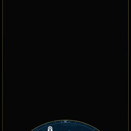
MC
18°
59'
CAPRICORNIO
ACUARIO