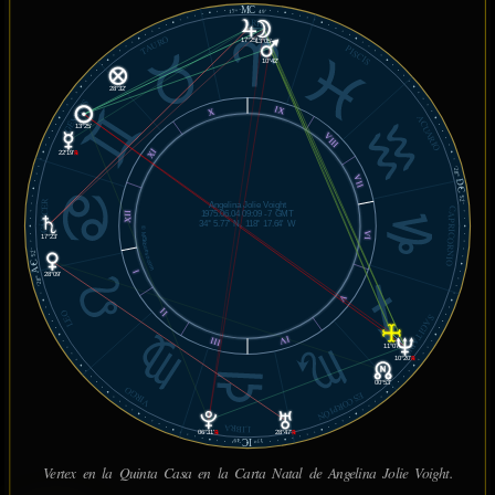
MC
17°
49'
ARIES
TAURO
17°25'
13°05'
PISCIS
10°42'
28°32'
GÉMINIS
IX
X
ACUARIO
13°25'
VIII
XI
22°19'
℞
28°
VII
DC
52'
CÁNCER
Angelina Jolie Voight
CAPRICORNIO
1975.06.04 09:09 -7 GMT
XII
34° 5.77' N, 118° 17.64' W
© MiSabueso.com
VI
17°23'
52'
AC
I
28°09'
28°
V
II
LEO
SAGITARIO
IV
III
11°07'
10°20'
℞
00°53'
VIRGO
ESCORPIÓN
LIBRA
06°31'
℞
28°47'
℞
IC
49'
17°
Vertex en la Quinta Casa en la Carta Natal de Angelina Jolie Voight.