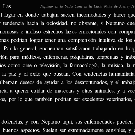
. Las
Neptuno en la Sexta Casa en la Carta Natal de Audrey He
s del lugar en donde trabajan suelen incomodarles y hacer qu
y tendencia hacia la ociosidad, no obstante, si Neptuno cu
rmoniosas e incluso estrechos lazos emocionales con compa
nas podrían lograr tener una comprensión intuitiva de los 
. Por lo general, encuentran satisfacción trabajando en hosp
ión para médicos, enfermeras, psiquiatras, terapeutas y trab
os como cine o televisión, la farmacología, la música, la
s la paz y el éxito que buscan. Con tendencias humanitaria
bergan deseos de ayudar a los desafortunados, y el trabajo
encia a querer cuidar de mascotas y otros animales, y a vece
s, por lo que también podrían ser excelentes veterinarios, 
s dolencias, y con Neptuno aquí, sus enfermedades pueden se
 buenos aspectos. Suelen ser extremadamente sensibles, y 