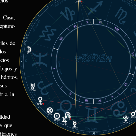
CAPRICORNIO
cios
ESCORPIÓ
00°02'
℞
a Casa,
ACUARIO
X
IX
eptuno
XI
VIII
36'
AC
XII
iles de
28°
los
VII
06°27'
Audrey Hepburn
PISCIS
1929.05.04 03:00 +1 GMT
ctos
50° 50.00' N, 4° 22.00' E
© MiSabueso.com
abajos y
I
hábitos,
sus
VI
ARIES
09°20'
ir a la
II
V
III
IV
22°47'
℞
lidad
05°16'
TAURO
25°0
CÁNCER
21°19'
℞
13°06'
le que
16°26'
20°45'
GÉMINIS
00°19'
diciones
IC
58'
16°