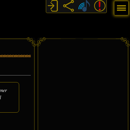
Menú
ener
l