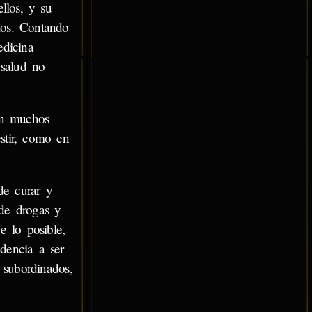
llos, y su
mos. Contando
edicina
 salud no
En muchos
estir, como en
de curar y
 de drogas y
 lo posible,
dencia a ser
 subordinados,