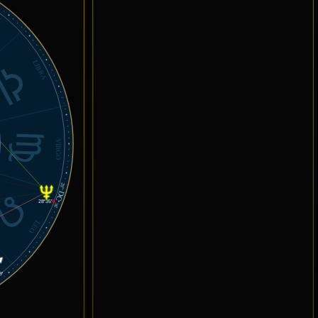
N
LIBRA
VIRGO
28°
DC
28°35'
℞
36'
LEO
9'