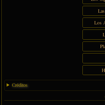
Las
Los A
L
Pl
H
Créditos