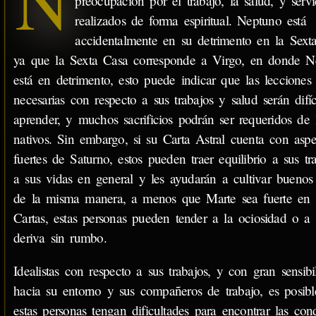
N
preocupación por el trabajo, la salud, y servi
realizados de forma espiritual. Neptuno está
accidentalmente en su detrimento en la Sext
ya que la Sexta Casa corresponde a Virgo, en donde N
está en detrimento, esto puede indicar que las lecciones
necesarias con respecto a sus trabajos y salud serán difíc
aprender, y muchos sacrificios podrán ser requeridos de 
nativos. Sin embargo, si su Carta Astral cuenta con aspe
fuertes de Saturno, estos pueden traer equilibrio a sus tr
a sus vidas en general y les ayudarán a cultivar buenos 
de la misma manera, a menos que Marte sea fuerte en 
Cartas, estas personas pueden tender a la ociosidad o a 
deriva sin rumbo.
Idealistas con respecto a sus trabajos, y con gran sensibi
hacia su entorno y sus compañeros de trabajo, es posib
estas personas tengan dificultades para encontrar las con