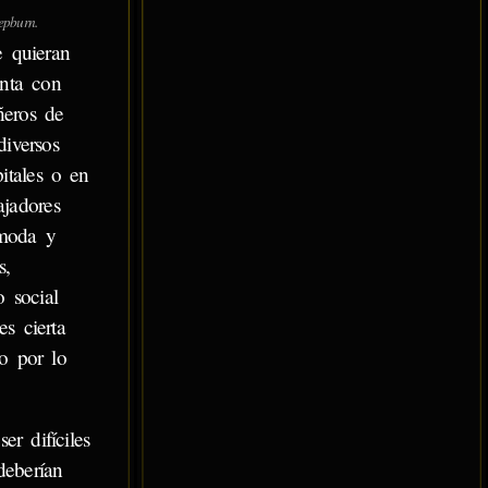
pburn.
e quieran
enta con
ñeros de
diversos
itales o en
ajadores
 moda y
s,
 social
s cierta
o por lo
r difíciles
deberían