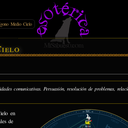
ígono Medio Cielo
ielo
idades comunicativas. Persuasión, resolución de problemas, relac
MC
ielo en
09°
46'
LIBRA
ales de
VIRGO
09°20'
℞
ESCORPIÓN
09°46'