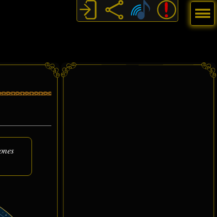
Menú
iones