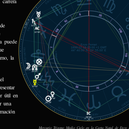
 carrera
o
X
IX
03°24'
SAGITARIO
46'
XI
AC
 de
11°27'
15°
VIII
XII
e
15°46'
ca puede
Enzo Ferrari
1898.02.18 03:00 +1 GMT
ue
I
CAPRICORNIO
44° 40.00' N, 10° 55.00' E
© MiSabueso.com
VII
smo, la
21°54'
23°21'
VI
II
26°32'
el
05°45'
V
ACUARIO
esentar
III
10°02'
IV
r útil en
29°59'
TAUR
r una
29°28'
PISCIS
rmación
ARIES
09°46'
IC
46'
09°
Mercurio Trígono Medio Cielo en la Carta Natal de Enzo F