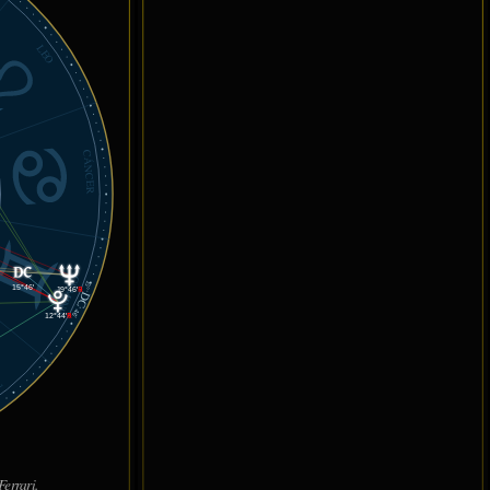
LEO
CÁNCER
GÉMINIS
15°
15°46'
19°46'
℞
DC
46'
12°44'
℞
O
errari.