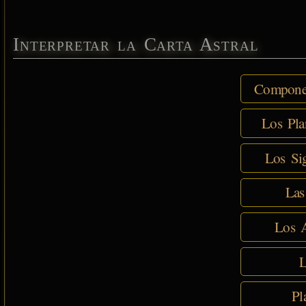
Interpretar la Carta Astral
Componen
Los Pla
Los Sig
Las
Los A
L
Pl