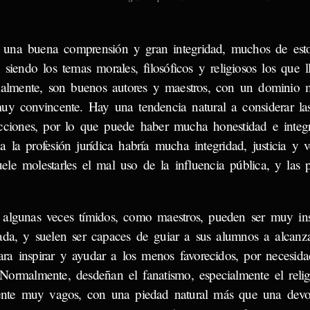
e, una buena comprensión y gran integridad, muchos de esto
siendo los temas morales, filosóficos y religiosos los que
malmente, son buenos autores y maestros, con un dominio m
uy convincente. Hay una tendencia natural a considerar la
cciones, por lo que puede haber mucha honestidad e integr
 la profesión jurídica habría mucha integridad, justicia y 
uele molestarles el mal uso de la influencia pública, y las p
os y algunas veces tímidos, como maestros, pueden ser muy ins
tada, y suelen ser capaces de guiar a sus alumnos a alcan
ara inspirar y ayudar a los menos favorecidos, por necesid
 Normalmente, desdeñan el fanatismo, especialmente el relig
mente muy vagos, con una piedad natural más que una devo