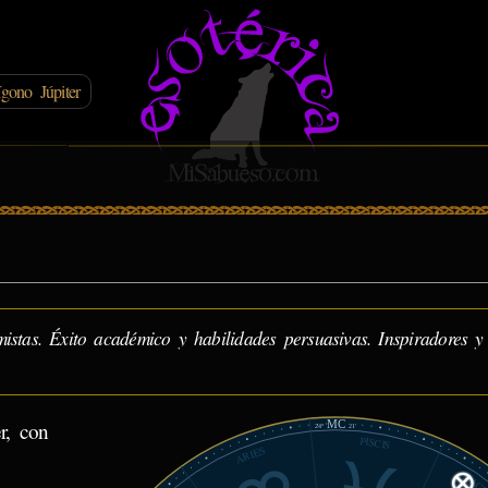
gono Júpiter
mistas. Éxito académico y habilidades persuasivas. Inspiradores y
MC
r, con
24°
21'
PISCIS
ARIES