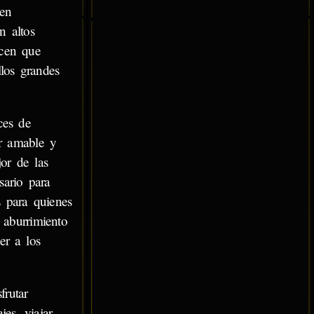
den
n altos
acen que
los grandes
ces de
er amable y
or de las
ario para
 para quienes
 aburrimiento
er a los
frutar
es, viajar