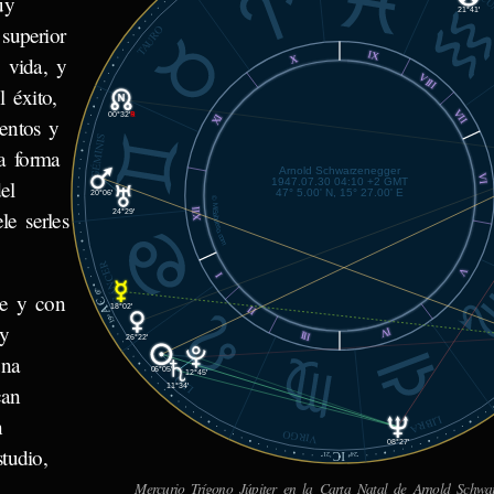
ACU
uy
21°41'
superior
TAURO
IX
X
 vida, y
VIII
 éxito,
VII
00°32'
℞
XI
entos y
GÉMINIS
na forma
Arnold Schwarzenegger
VI
1947.07.30 04:10 +2 GMT
el
47° 5.00' N, 15° 27.00' E
20°06'
© MiSabueso.com
XII
le serles
24°29'
CÁNCER
V
I
07'
te y con
AC
18°02'
II
19°
 y
IV
III
26°22'
una
06°05'
12°45'
LEO
11°34'
can
n
LIBRA
VIRGO
08°27'
tudio,
IC
21'
24°
Mercurio Trígono Júpiter en la Carta Natal de Arnold Schwar