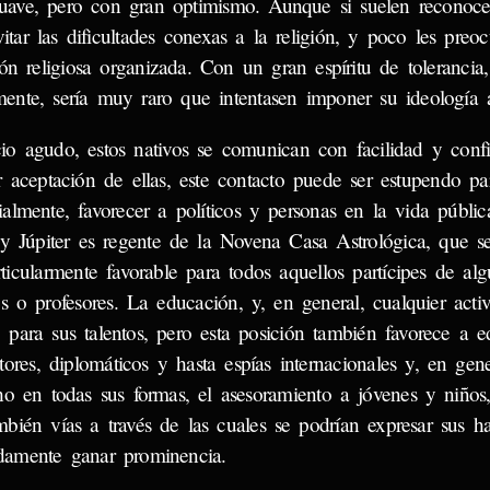
uave, pero con gran optimismo. Aunque si suelen reconoce
itar las dificultades conexas a la religión, y poco les preo
n religiosa organizada. Con un gran espíritu de tolerancia
amente, sería muy raro que intentasen imponer su ideología 
o agudo, estos nativos se comunican con facilidad y confi
 aceptación de ellas, este contacto puede ser estupendo pa
ialmente, favorecer a políticos y personas en la vida públi
y Júpiter es regente de la Novena Casa Astrológica, que s
rticularmente favorable para todos aquellos partícipes de a
s o profesores. La educación, y, en general, cualquier acti
para sus talentos, pero esta posición también favorece a ed
itores, diplomáticos y hasta espías internacionales y, en gene
cho en todas sus formas, el asesoramiento a jóvenes y niños
mbién vías a través de las cuales se podrían expresar sus ha
idamente ganar prominencia.