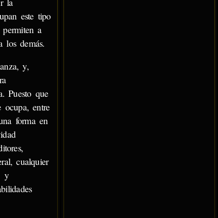
r la
cupan este tipo
, permiten a
a los demás.
anza, y,
ra
ca. Puesto que
e ocupa, entre
lguna forma en
vidad
itores,
ral, cualquier
, y
bilidades