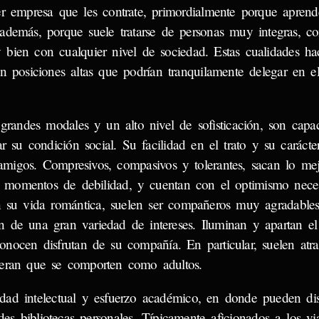
er empresa que les contrate, primordialmente porque apren
demás, porque suele tratarse de personas muy integras, co
bien con cualquier nivel de sociedad. Estas cualidades h
n posiciones altas que podrían tranquilamente delegar en el
grandes modales y un alto nivel de sofisticación, son capa
r su condición social. Su facilidad en el trato y su caráct
 amigos. Compresivos, compasivos y tolerantes, sacan lo mej
 momentos de debilidad, y cuentan con el optimismo neces
n su vida romántica, suelen ser compañeros muy agradables
 de una gran variedad de intereses. Iluminan y apartan el
nocen disfrutan de su compañía. En particular, suelen atra
peran que se comporten como adultos.
dad intelectual y esfuerzo académico, en donde pueden dis
 bibliotecas personales. Típicamente aficionados a los viaj