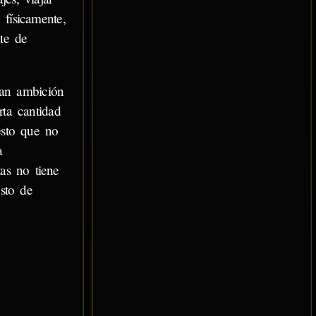
 físicamente,
te de
ran ambición
rta cantidad
esto que no
a
as no tiene
esto de