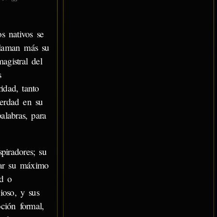
s nativos se
 llaman más su
agistral del
s
idad, tanto
verdad en su
alabras, para
piradores; su
zar su máximo
ad o
ioso, y sus
ción formal,