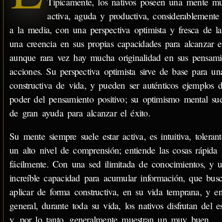
Típicamente, los nativos poseen una mente m
activa, aguda y productiva, considerablemente 
a la media, con una perspectiva optimista y fresca de la
una creencia en sus propias capacidades para alcanzar el
aunque rara vez hay mucha originalidad en sus pensami
acciones. Su perspectiva optimista sirve de base para u
constructiva de vida, y pueden ser auténticos ejemplos d
poder del pensamiento positivo; su optimismo mental sue
de gran ayuda para alcanzar el éxito.
Su mente siempre suele estar activa, es intuitiva, toleran
un alto nivel de comprensión; entiende las cosas rápida
fácilmente. Con una sed ilimitada de conocimientos, y 
increíble capacidad para acumular información, que bus
aplicar de forma constructiva, en su vida temprana, y e
general, durante toda su vida, los nativos disfrutan del es
y, por lo tanto, generalmente muestran un muy buen