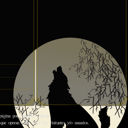
gina por cualquier método.
que operan sobre todos los visitantes y/o usuarios.