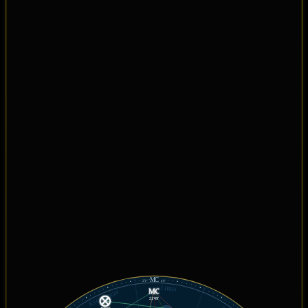
MC
21°
49'
LIBRA
ESCORPIÓN
21°49'