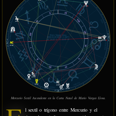
VIRGO
15°08'
14°48'
℞
SAGITARIO
IX
X
VIII
LEO
XI
24°09'
CAPRICORNIO
VII
08°07'
℞
XII
24°
Mario Vargas Llosa
DC
1936.03.28 00:45 -5 GMT
16° 24.00' S, 71° 33.00' W
46'
25°10'
℞
46'
24°46'
© MiSabueso.com
AC
CÁNCER
VI
24°46'
24°
I
ACUARIO
V
II
GÉMINIS
IV
III
17°01'
PISCIS
15°47'
13°03'
TAURO
24°32'
21°49'
ARIES
07°22'
03°53'
26°32'
IC
49'
21°
Mercurio Sextil Ascendente en la Carta Natal de Mario Vargas Llosa.
l sextil o trígono entre Mercurio y el