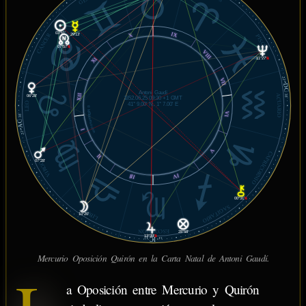
IX
03°51'
CÁNCER
X
29°13'
PISCIS
07°57'
℞
VIII
11°27'
℞
XI
22°
VII
DC
Antoni Gaudí
XII
ACUARIO
30'
06°28'
1852.06.25 09:30 +1 GMT
LEO
41° 9.00' N, 1° 7.00' E
© MiSabueso.com
VI
30'
AC
I
22°
V
CAPRICORNIO
II
07°28'
VIRGO
IV
III
00°31'
℞
SAGITARIO
LIBRA
10°20'
ESCORPIÓN
28°58'
13°39'
℞
IC
43'
14°
Mercurio Oposición Quirón en la Carta Natal de Antoni Gaudí.
a Oposición entre Mercurio y Quirón