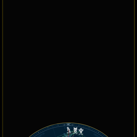
MC
14°
43'
TAURO
GÉMINIS
14°24'
ARIES
07°29'
01°34'