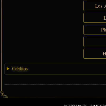
Los A
L
Pl
H
Créditos