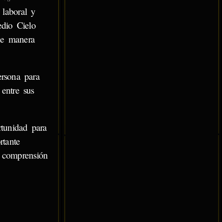
 laboral y
edio Cielo
 de manera
ersona para
 entre sus
rtunidad para
rtante
a comprensión