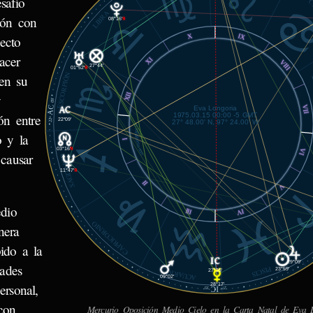
safío
C
LIBRA
ión con
08°16'
℞
X
IX
ecto
acer
XI
VIII
27°44'
01°52'
℞
ESCORPIÓN
 en su
XII
y
09'
AC
VII
Eva Longoria
1975.03.15 00:00 -5 GMT
ón entre
22°
22°09'
27° 48.00' N, 97° 24.00' W
© MiSabueso.com
o y la
I
03°16'
℞
VI
causar
SAGITARIO
11°47'
℞
II
V
dio
III
IV
CAPRICORNIO
nera
bido a la
29°09'
tades
PISCIS
23°59'
27°35'
ACUARIO
09°02'
ersonal,
28°17'
IC
35'
27°
con
Mercurio Oposición Medio Cielo en la Carta Natal de Eva L