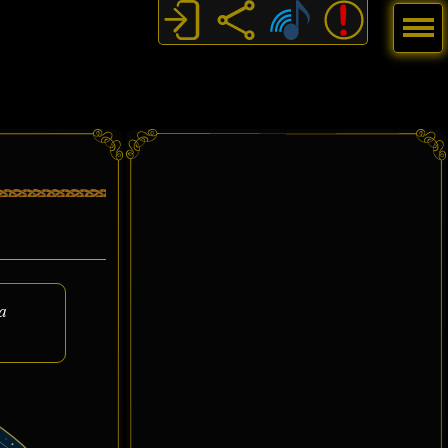
Menú
a