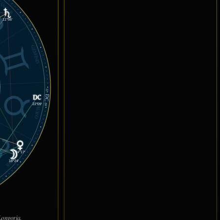
ÁNCER
11°56'
GÉMINIS
22°
DC
22°09'
09'
TAURO
24°17'
ARIES
18°24'
ongoria.