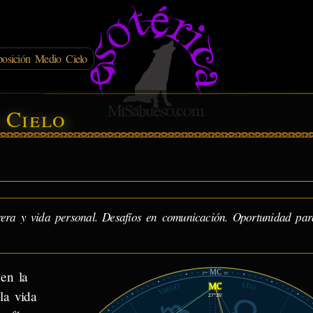
osición Medio Cielo
 Cielo
rera y vida personal. Desafíos en comunicación. Oportunidad par
MC
en la
27°
35'
LEO
VIRGO
 la vida
27°35'