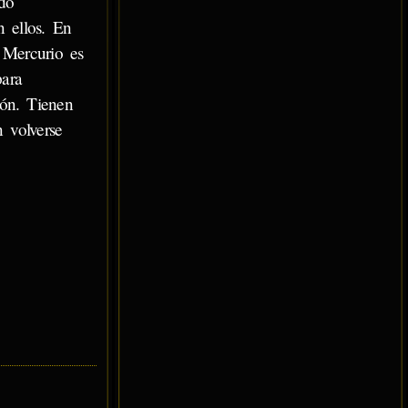
do
n ellos. En
 Mercurio es
para
ión. Tienen
 volverse