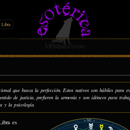
 Libra
ional que busca la perfección. Estos nativos son hábiles para e
ntido de justicia, prefieren la armonía y son idóneos para traba
a y la psicología.
MC
Libra es
26°
24'
LIBRA
ESCORPIÓN
24°57'