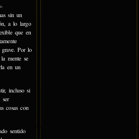
e.
nas sin un
ón, a lo largo
exible que en
tamente
grave. Por lo
, la mente se
rla en un
ir, incluso si
 ser
las cosas con
ado sentido