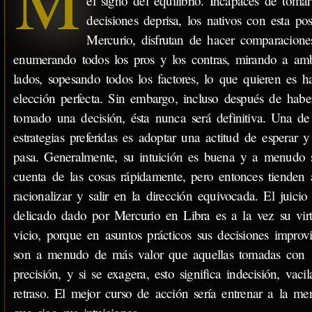
M
el signo del equilibrio. Incapaces de tomar
decisiones deprisa, los nativos con esta po
Mercurio, disfrutan de hacer comparacione
enumerando todos los pros y los contras, mirando a am
lados, sopesando todos los factores, lo que quieren es h
elección perfecta. Sin embargo, incluso después de habe
tomado una decisión, ésta nunca será definitiva. Una de
estrategias preferidas es adoptar una actitud de esperar 
pasa. Generalmente, su intuición es buena y a menudo 
cuenta de las cosas rápidamente, pero entonces tienden 
racionalizar y salir en la dirección equivocada. El juicio
delicado dado por Mercurio en Libra es a la vez su vir
vicio, porque en asuntos prácticos sus decisiones improv
son a menudo de más valor que aquellas tomadas con
precisión, y si se exagera, esto significa indecisión, vaci
retraso. El mejor curso de acción sería entrenar a la me