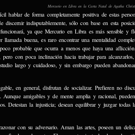
Mercurio en Libra en la Carta Natal de Agatha Christi
ícil hablar de forma completamente positiva de estas perso
e discernir indisputablemente, sólo con base en esta posici
funcionará, ya que Mercurio en Libra es más sensible y fl
ser llamada buena, es raro encontrar una mentalidad comple
 poco probable que ocurra a menos que haya una aflicción 
, pero con poca inclinación hacia trabajar para alcanzarlos
estudio largo y cuidadoso, y sin embargo pueden abandona
le, en general, disfrutan de socializar. Prefieren no discut
s. Aunque amigables y de mente amplia y racional, pueden
os. Detestan la injusticia; desean equilibrar y juzgar todas 
 razonar con su adversario. Aman las artes, poseen un delic