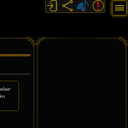
Menú
valuar
jos