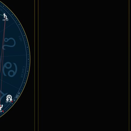
IRGO
09°16'
LEO
CÁNCER
23°
DC
GÉMINIS
36'
18°44'
℞
℞
48'
℞