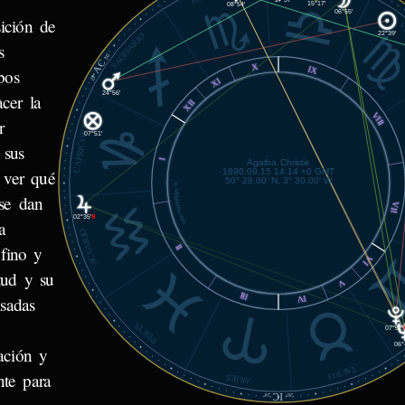
15°17'
08°54'
06°55'
sición de
V
22°39'
SAGITARIO
s
36'
AC
X
IX
bos
23°
XI
24°56'
acer la
XII
VIII
CAPRICORNIO
r
07°51'
 sus
I
Agatha Christie
1890.09.15 14:14 +0 GMT
y ver qué
50° 28.00' N, 3° 30.00' W
© MiSabueso.com
se dan
VII
02°35'
℞
a
ACUARIO
 fino y
II
VI
tud y su
V
III
isadas
IV
PISCIS
07°52'
06°
lación y
TAURO
nte para
ARIES
IC
24'
26°