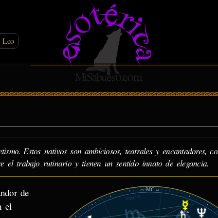
n Leo
ismo. Estos nativos son ambiciosos, teatrales y encantadores, c
bre el trabajo rutinario y tienen un sentido innato de elegancia.
MC
andor de
05°
44'
VIRGO
LEO
n el
16°07'