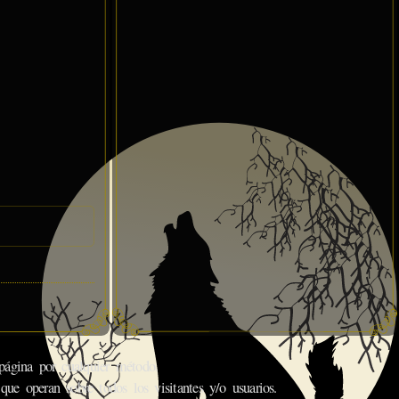
gina por cualquier método.
que operan sobre todos los visitantes y/o usuarios.