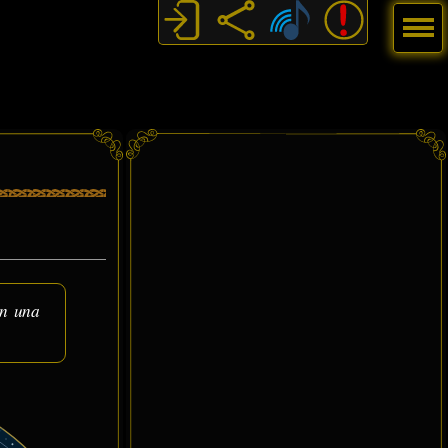
Menú
on una