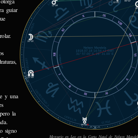
otorga
LIBRA
06°22'
15°01'
12°34'
ra guiar
25
IX
X
que
VIII
ESCORPIÓN
XI
olar.
VII
20°15'
Nelson Mandela
1918.07.18 14:54 +2 GMT
os
31° 57.00' S, 28° 31.00' E
XII
VI
© MiSabueso.com
raturas,
SAGITARIO
40'
I
AC
21°50'
V
23°
II
CAPRICORNIO
IV
III
le y una
es
AR
pero la
ACUARIO
ada.
PISCIS
26°55'
℞
IC
44'
05°
o signo
Mercurio en Leo en la Carta Natal de Nelson Mandel