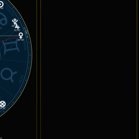
CÁNCER
°04'
05°32'
23°
DC
01°10'
40'
GÉMINIS
22°34'
TAURO
IES
18°51'
a.